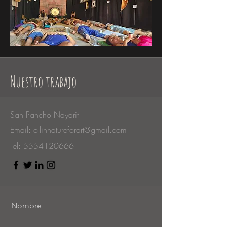
Nuestro trabajo
San Pancho Nayarit
Email:
ollinnatureforart@gmail.com
Tel:
5554120666
Nombre