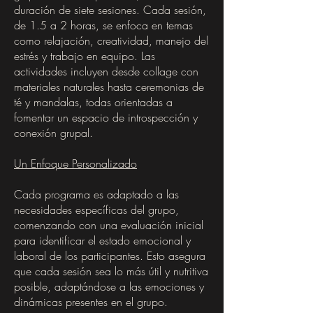
duración de siete sesiones. Cada sesión,
de 1.5 a 2 horas, se enfoca en temas
como relajación, creatividad, manejo del
estrés y trabajo en equipo. Las
actividades incluyen desde collage con
materiales naturales hasta ceremonias de
té y mandalas, todas orientadas a
fomentar un espacio de introspección y
conexión grupal.
Un Enfoque Personalizado
Cada programa es adaptado a las
necesidades específicas del grupo,
comenzando con una evaluación inicial
para identificar el estado emocional y
laboral de los participantes. Esto asegura
que cada sesión sea lo más útil y nutritiva
posible, adaptándose a las emociones y
dinámicas presentes en el grupo.