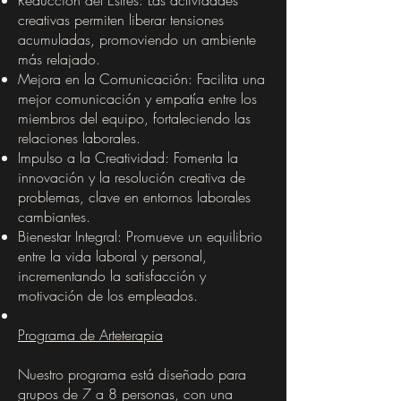
Reducción del Estrés: Las actividades
creativas permiten liberar tensiones
acumuladas, promoviendo un ambiente
más relajado.
Mejora en la Comunicación: Facilita una
mejor comunicación y empatía entre los
miembros del equipo, fortaleciendo las
relaciones laborales.
Impulso a la Creatividad: Fomenta la
innovación y la resolución creativa de
problemas, clave en entornos laborales
cambiantes.
Bienestar Integral: Promueve un equilibrio
entre la vida laboral y personal,
incrementando la satisfacción y
motivación de los empleados.
Programa de Arteterapia
Nuestro programa está diseñado para
grupos de 7 a 8 personas, con una