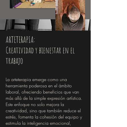
ARTETERAPIA:
Creatividad y bienestar en el
trabajo
La arteterapia emerge como una
herramienta poderosa en el ámbito
laboral, ofreciendo beneficios que van
más allá de la simple expresión artística.
Este enfoque no solo mejora la
creatividad, sino que también reduce el
estrés, fomenta la cohesión del equipo y
estimula la inteligencia emocional,