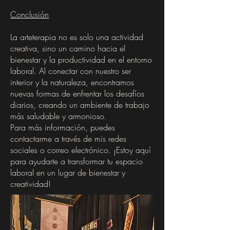
Conclusión
La arteterapia no es solo una actividad
creativa, sino un camino hacia el
bienestar y la productividad en el entorno
laboral. Al conectar con nuestro ser
interior y la naturaleza, encontramos
nuevas formas de enfrentar los desafíos
diarios, creando un ambiente de trabajo
más saludable y armonioso.
Para más información, puedes
contactarme a través de mis redes
sociales o correo electrónico. ¡Estoy aquí
para ayudarte a transformar tu espacio
laboral en un lugar de bienestar y
creatividad!