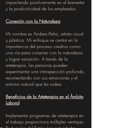
impactando positivamente en el bienestar
y la productividad de los empleados.
Conexión con la Naturaleza
Mi nombre es Andrea Peña, artista visual
y plástica. Mi enfoque se centra en la
importancia del proceso creativo como
una vía para conectar con la naturaleza
y lograr sanación. A través de la
arteterapia, las personas pueden
experimentar una introspección profunda,
reconectando con sus emociones y el
entorno natural que les rodea.
Beneficios de la Arteterapia en el Ámbito
Laboral
Implementar programas de arteterapia en
el trabajo proporciona múltiples ventajas: